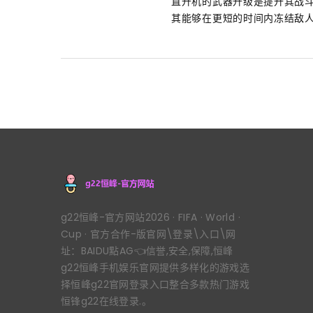
直升机的武器升级是提升其战
其能够在更短的时间内冻结敌人
g22恒峰-官方网站2026 · FIFA · World ·
Cup · 官方合作-版官网\登录\入口\网
址：BAIDU點AG👈信誉,安全,保障,恒峰
g22恒峰手机娱乐官网提供多样化的游戏选
择恒峰g22官网登录入口整合多款热门游戏
恒锋g22在线登录.。