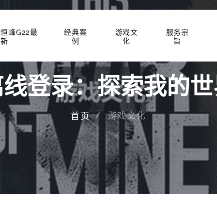
载恒峰G22最
经典案
游戏文
服务宗
新
例
化
旨
离线登录：探索我的世
游戏文化
首页