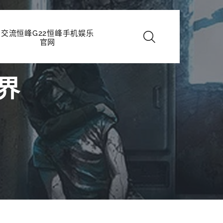
交流恒峰G22恒峰手机娱乐
官网
界