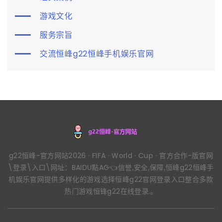
游戏文化
服务宗旨
交流恒峰g22恒峰手机娱乐官网
g22恒峰-官方网站2026 · FIFA · World · Cup · 官方合作-版官网
\登录\入口\网址：BAIDU點AG👈信誉,安全,保障,恒峰g22恒峰手
机娱乐官网提供多样化的游戏选择恒峰g22官网登录入口整合多款
热门游戏恒锋g22在线登录.。