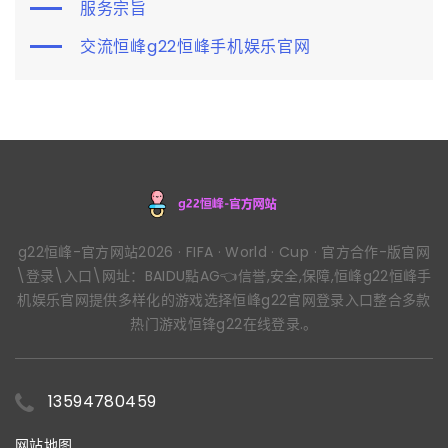
服务宗旨
交流恒峰g22恒峰手机娱乐官网
g22恒峰-官方网站2026 · FIFA · World · Cup · 官方合作-版官网
\登录\入口\网址：BAIDU點AG👈信誉,安全,保障,恒峰g22恒峰手
机娱乐官网提供多样化的游戏选择恒峰g22官网登录入口整合多款
热门游戏恒锋g22在线登录.。
13594780459
网站地图