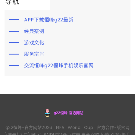
导航
APP下载恒峰g22最新
经典案例
游戏文化
服务宗旨
交流恒峰g22恒峰手机娱乐官网
g22恒峰-官方网站2026 · FIFA · World · Cup · 官方合作-版官网
\登录\入口\网址：BAIDU點AG👈信誉,安全,保障,恒峰g22恒峰手