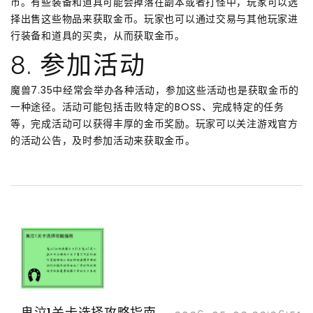
币。有些装备和道具可能会掉落在副本或者打怪中，玩家可以选
择出售这些物品来获取金币。玩家也可以通过交易与其他玩家进
行装备和道具的买卖，从而获取金币。
8. 参加活动
魔兽7.35中经常会举办各种活动，参加这些活动也是获取金币的
一种途径。活动可能包括击败特定的BOSS、完成特定的任务
等，完成活动可以获得丰厚的金币奖励。玩家可以关注游戏官方
的活动公告，及时参加活动来获取金币。
鬼泣1关卡选择攻略指南