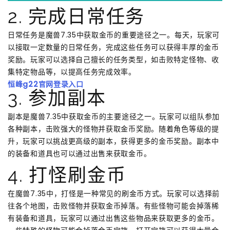
2. 完成日常任务
日常任务是魔兽7.35中获取金币的重要途径之一。每天，玩家可
以接取一定数量的日常任务，完成这些任务可以获得丰厚的金币
奖励。玩家可以选择自己擅长的任务类型，如击败特定怪物、收
集特定物品等，以提高任务完成效率。
恒峰g22官网登录入口
3. 参加副本
副本是魔兽7.35中获取金币的主要途径之一。玩家可以组队参加
各种副本，击败强大的怪物并获取金币奖励。随着角色等级的提
升，玩家可以挑战更高级的副本，获得更多的金币奖励。副本中
的装备和道具也可以通过出售来获取金币。
4. 打怪刷金币
在魔兽7.35中，打怪是一种常见的刷金币方式。玩家可以选择前
往各个地图，击败怪物并获取金币掉落。有些怪物可能会掉落稀
有装备和道具，玩家可以通过出售这些物品来获取更多的金币。