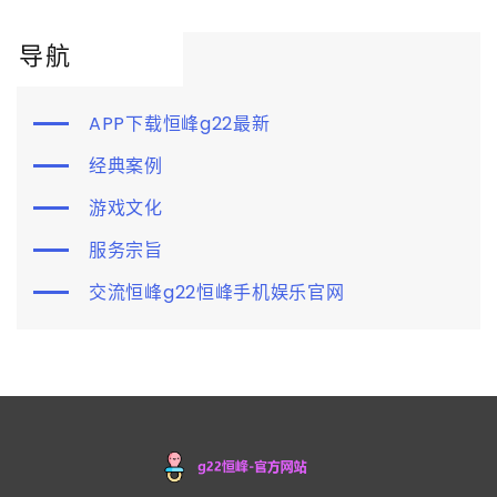
导航
APP下载恒峰g22最新
经典案例
游戏文化
服务宗旨
交流恒峰g22恒峰手机娱乐官网