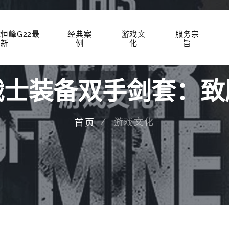
载恒峰G22最
经典案
游戏文
服务宗
新
例
化
旨
战士装备双手剑套：致
游戏文化
首页