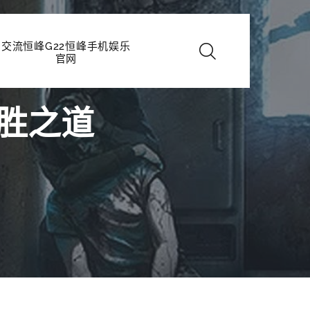
交流恒峰G22恒峰手机娱乐
官网
胜之道