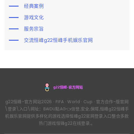
经典案例
游戏文化
服务宗旨
交流恒峰g22恒峰手机娱乐官网
g22恒峰-官方网站2026 · FIFA · World · Cup · 官方合作-版官网
\登录\入口\网址：BAIDU點AG👈信誉,安全,保障,恒峰g22恒峰手
机娱乐官网提供多样化的游戏选择恒峰g22官网登录入口整合多款
热门游戏恒锋g22在线登录.。