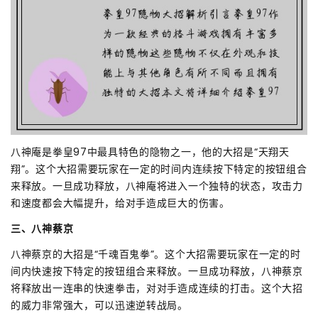
八神庵是拳皇97中最具特色的隐物之一，他的大招是“天翔天
翔”。这个大招需要玩家在一定的时间内连续按下特定的按钮组合
来释放。一旦成功释放，八神庵将进入一个独特的状态，攻击力
和速度都会大幅提升，给对手造成巨大的伤害。
三、八神蔡京
八神蔡京的大招是“千魂百鬼拳”。这个大招需要玩家在一定的时
间内快速按下特定的按钮组合来释放。一旦成功释放，八神蔡京
将释放出一连串的快速拳击，对对手造成连续的打击。这个大招
的威力非常强大，可以迅速逆转战局。