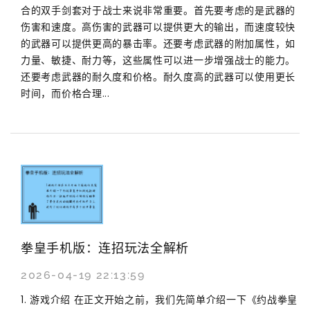
合的双手剑套对于战士来说非常重要。首先要考虑的是武器的
伤害和速度。高伤害的武器可以提供更大的输出，而速度较快
的武器可以提供更高的暴击率。还要考虑武器的附加属性，如
力量、敏捷、耐力等，这些属性可以进一步增强战士的能力。
还要考虑武器的耐久度和价格。耐久度高的武器可以使用更长
时间，而价格合理...
拳皇手机版：连招玩法全解析
2026-04-19 22:13:59
1. 游戏介绍 在正文开始之前，我们先简单介绍一下《约战拳皇