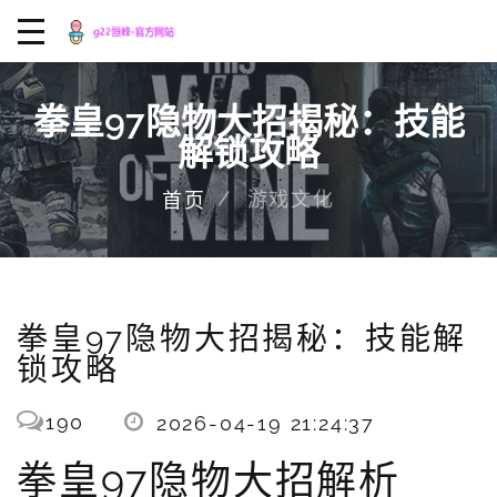
拳皇97隐物大招揭秘：技能
解锁攻略
游戏文化
首页
拳皇97隐物大招揭秘：技能解
锁攻略
190
2026-04-19 21:24:37
拳皇97隐物大招解析